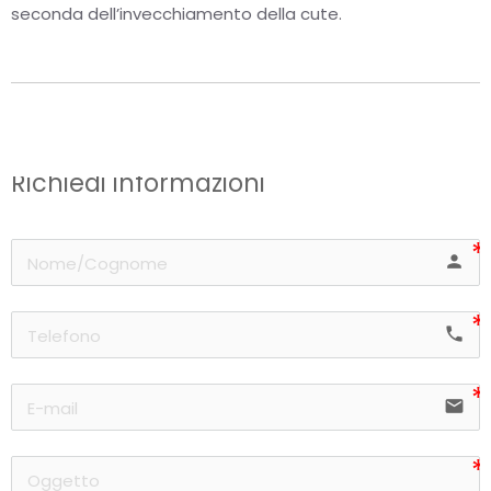
seconda dell’invecchiamento della cute.
Richiedi informazioni
person
phone
email