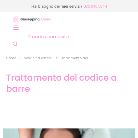
content
Hai bisogno dei miei servizi?
035 046 0314
Prenota una visita
Trattamento della zona perioculare (riempimento occhiaie)
Trattamento delle adiposità localizzate con mesoterapia lipolitica
Trattamento della lassità cutanea zona braccia-addome-interno cosce
Home
Medicina esteti…
Trattamento del…
Tu sei qui:
Trattamento del codice a
barre